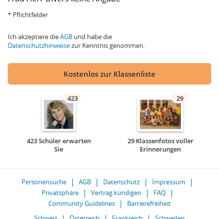
* Pflichtfelder
Ich akzeptiere die
AGB
und habe die
Datenschutzhinweise
zur Kenntnis genommen.
Kostenlos zur Klassenliste
423
29
423 Schüler erwarten
29 Klassenfotos voller
Sie
Erinnerungen
Personensuche
AGB
Datenschutz
Impressum
Privatsphäre
Vertrag kündigen
FAQ
Community Guidelines
Barrierefreiheit
Schweiz
Österreich
Frankreich
Schweden