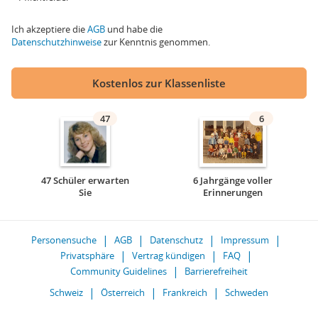
Ich akzeptiere die
AGB
und habe die
Datenschutzhinweise
zur Kenntnis genommen.
Kostenlos zur Klassenliste
47
6
47 Schüler erwarten
6 Jahrgänge voller
Sie
Erinnerungen
Personensuche
AGB
Datenschutz
Impressum
Privatsphäre
Vertrag kündigen
FAQ
Community Guidelines
Barrierefreiheit
Schweiz
Österreich
Frankreich
Schweden