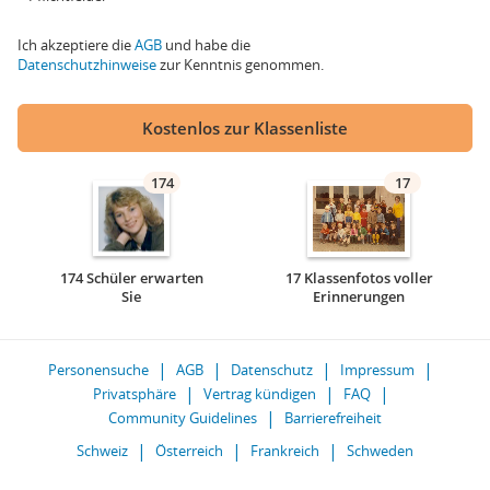
Ich akzeptiere die
AGB
und habe die
Datenschutzhinweise
zur Kenntnis genommen.
Kostenlos zur Klassenliste
174
17
174 Schüler erwarten
17 Klassenfotos voller
Sie
Erinnerungen
Personensuche
AGB
Datenschutz
Impressum
Privatsphäre
Vertrag kündigen
FAQ
Community Guidelines
Barrierefreiheit
Schweiz
Österreich
Frankreich
Schweden