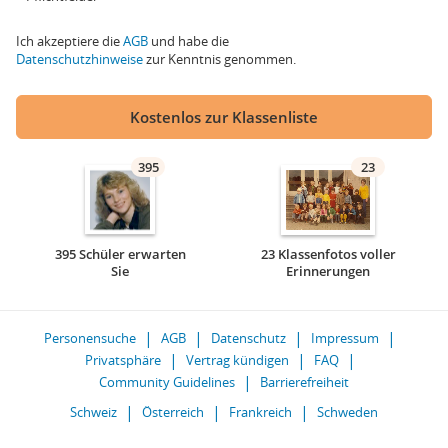
Ich akzeptiere die
AGB
und habe die
Datenschutzhinweise
zur Kenntnis genommen.
Kostenlos zur Klassenliste
395
23
395 Schüler erwarten
23 Klassenfotos voller
Sie
Erinnerungen
Personensuche
AGB
Datenschutz
Impressum
Privatsphäre
Vertrag kündigen
FAQ
Community Guidelines
Barrierefreiheit
Schweiz
Österreich
Frankreich
Schweden