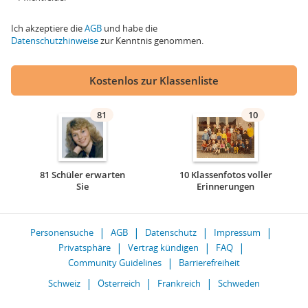
Ich akzeptiere die
AGB
und habe die
Datenschutzhinweise
zur Kenntnis genommen.
Kostenlos zur Klassenliste
81
10
81 Schüler erwarten
10 Klassenfotos voller
Sie
Erinnerungen
Personensuche
AGB
Datenschutz
Impressum
Privatsphäre
Vertrag kündigen
FAQ
Community Guidelines
Barrierefreiheit
Schweiz
Österreich
Frankreich
Schweden