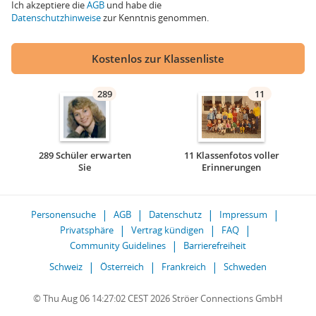
Ich akzeptiere die
AGB
und habe die
Datenschutzhinweise
zur Kenntnis genommen.
Kostenlos zur Klassenliste
289
11
289 Schüler erwarten
11 Klassenfotos voller
Sie
Erinnerungen
Personensuche
AGB
Datenschutz
Impressum
Privatsphäre
Vertrag kündigen
FAQ
Community Guidelines
Barrierefreiheit
Schweiz
Österreich
Frankreich
Schweden
© Thu Aug 06 14:27:02 CEST 2026 Ströer Connections GmbH