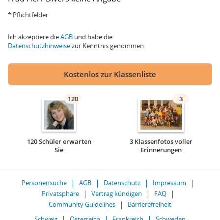
* Pflichtfelder
Ich akzeptiere die
AGB
und habe die
Datenschutzhinweise
zur Kenntnis genommen.
Kostenlos zur Klassenliste
120
3
120 Schüler erwarten
3 Klassenfotos voller
Sie
Erinnerungen
Personensuche
AGB
Datenschutz
Impressum
Privatsphäre
Vertrag kündigen
FAQ
Community Guidelines
Barrierefreiheit
Schweiz
Österreich
Frankreich
Schweden