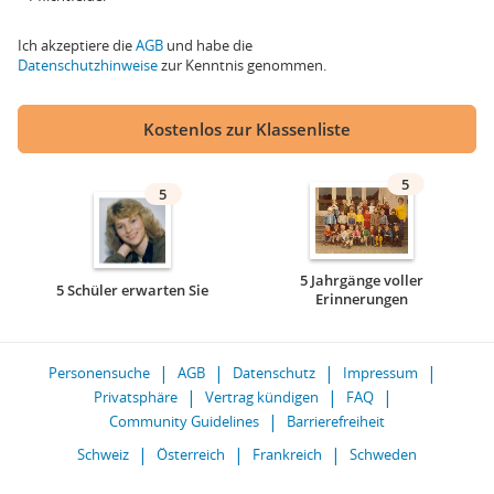
Ich akzeptiere die
AGB
und habe die
Datenschutzhinweise
zur Kenntnis genommen.
Kostenlos zur Klassenliste
5
5
5 Jahrgänge voller
5 Schüler erwarten Sie
Erinnerungen
Personensuche
AGB
Datenschutz
Impressum
Privatsphäre
Vertrag kündigen
FAQ
Community Guidelines
Barrierefreiheit
Schweiz
Österreich
Frankreich
Schweden