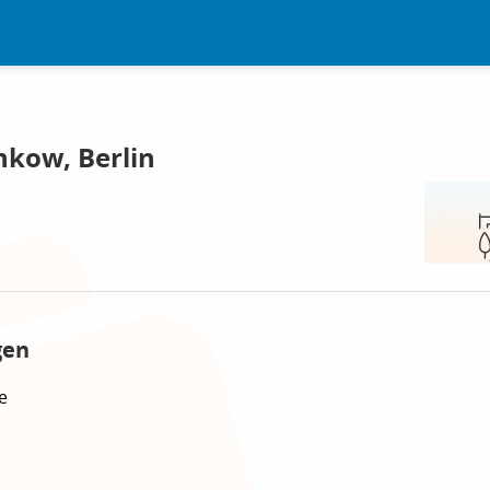
nkow, Berlin
gen
e