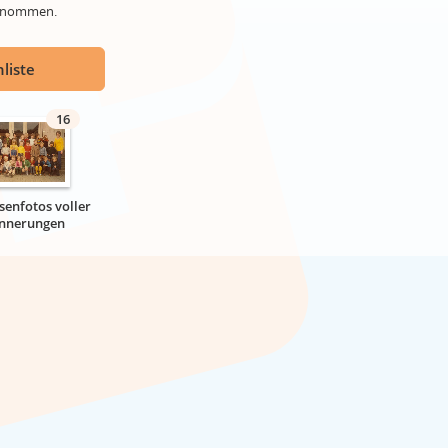
genommen.
liste
16
senfotos voller
innerungen