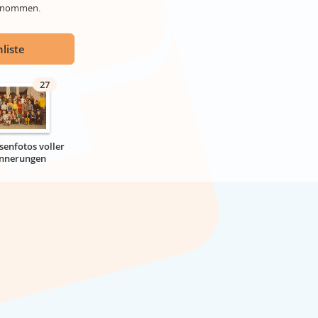
genommen.
liste
27
senfotos voller
innerungen