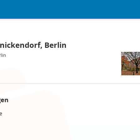
nickendorf, Berlin
lin
gen
e