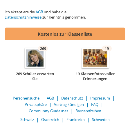
Ich akzeptiere die
AGB
und habe die
Datenschutzhinweise
zur Kenntnis genommen.
Kostenlos zur Klassenliste
269
19
269 Schüler erwarten
19 Klassenfotos voller
Sie
Erinnerungen
Personensuche
AGB
Datenschutz
Impressum
Privatsphäre
Vertrag kündigen
FAQ
Community Guidelines
Barrierefreiheit
Schweiz
Österreich
Frankreich
Schweden