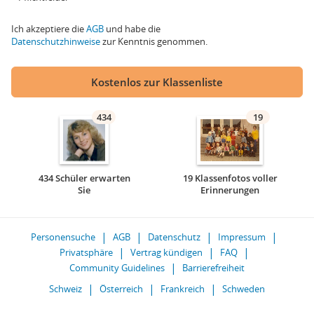
Ich akzeptiere die
AGB
und habe die
Datenschutzhinweise
zur Kenntnis genommen.
Kostenlos zur Klassenliste
434
19
434 Schüler erwarten
19 Klassenfotos voller
Sie
Erinnerungen
Personensuche
AGB
Datenschutz
Impressum
Privatsphäre
Vertrag kündigen
FAQ
Community Guidelines
Barrierefreiheit
Schweiz
Österreich
Frankreich
Schweden