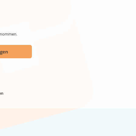
genommen.
ügen
en