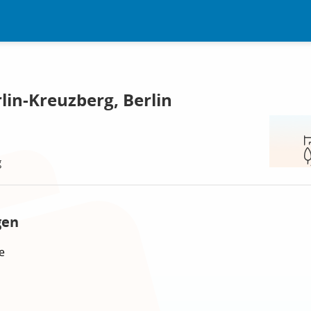
lin-Kreuzberg, Berlin
g
gen
e