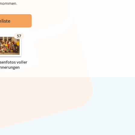
genommen.
liste
57
senfotos voller
innerungen