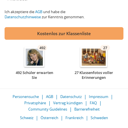
Ich akzeptiere die
AGB
und habe die
Datenschutzhinweise
zur Kenntnis genommen.
Kostenlos zur Klassenliste
492
27
492 Schüler erwarten
27 Klassenfotos voller
Sie
Erinnerungen
Personensuche
AGB
Datenschutz
Impressum
Privatsphäre
Vertrag kündigen
FAQ
Community Guidelines
Barrierefreiheit
Schweiz
Österreich
Frankreich
Schweden