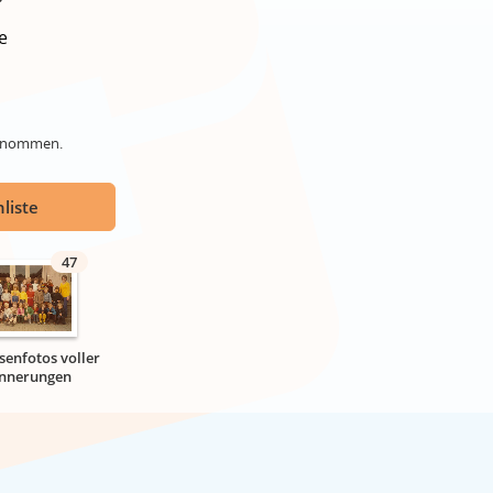
e
genommen.
liste
47
senfotos voller
innerungen