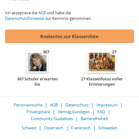
Ich akzeptiere die
AGB
und habe die
Datenschutzhinweise
zur Kenntnis genommen.
Kostenlos zur Klassenliste
367
27
367 Schüler erwarten
27 Klassenfotos voller
Sie
Erinnerungen
Personensuche
AGB
Datenschutz
Impressum
Privatsphäre
Vertrag kündigen
FAQ
Community Guidelines
Barrierefreiheit
Schweiz
Österreich
Frankreich
Schweden