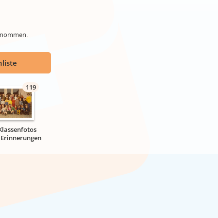
genommen.
liste
119
Klassenfotos
r Erinnerungen