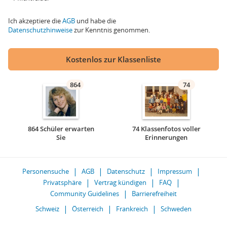
Ich akzeptiere die
AGB
und habe die
Datenschutzhinweise
zur Kenntnis genommen.
Kostenlos zur Klassenliste
864
74
864 Schüler erwarten
74 Klassenfotos voller
Sie
Erinnerungen
Personensuche
AGB
Datenschutz
Impressum
Privatsphäre
Vertrag kündigen
FAQ
Community Guidelines
Barrierefreiheit
Schweiz
Österreich
Frankreich
Schweden