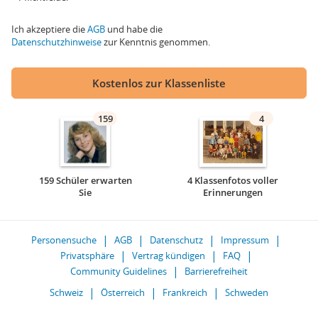
Ich akzeptiere die
AGB
und habe die
Datenschutzhinweise
zur Kenntnis genommen.
Kostenlos zur Klassenliste
159
4
159 Schüler erwarten
4 Klassenfotos voller
Sie
Erinnerungen
Personensuche
AGB
Datenschutz
Impressum
Privatsphäre
Vertrag kündigen
FAQ
Community Guidelines
Barrierefreiheit
Schweiz
Österreich
Frankreich
Schweden