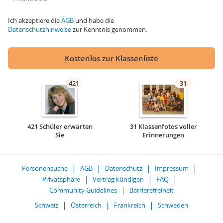
Ich akzeptiere die
AGB
und habe die
Datenschutzhinweise
zur Kenntnis genommen.
Kostenlos zur Klassenliste
421
31
421 Schüler erwarten
31 Klassenfotos voller
Sie
Erinnerungen
Personensuche
AGB
Datenschutz
Impressum
Privatsphäre
Vertrag kündigen
FAQ
Community Guidelines
Barrierefreiheit
Schweiz
Österreich
Frankreich
Schweden