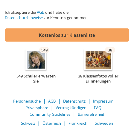
Ich akzeptiere die
AGB
und habe die
Datenschutzhinweise
zur Kenntnis genommen.
Kostenlos zur Klassenliste
549
38
549 Schüler erwarten
38 Klassenfotos voller
Sie
Erinnerungen
Personensuche
AGB
Datenschutz
Impressum
Privatsphäre
Vertrag kündigen
FAQ
Community Guidelines
Barrierefreiheit
Schweiz
Österreich
Frankreich
Schweden