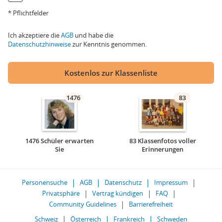
* Pflichtfelder
Ich akzeptiere die
AGB
und habe die
Datenschutzhinweise
zur Kenntnis genommen.
Kostenlos zur Klassenliste
1476
83
1476 Schüler erwarten
83 Klassenfotos voller
Sie
Erinnerungen
Personensuche
AGB
Datenschutz
Impressum
Privatsphäre
Vertrag kündigen
FAQ
Community Guidelines
Barrierefreiheit
Schweiz
Österreich
Frankreich
Schweden