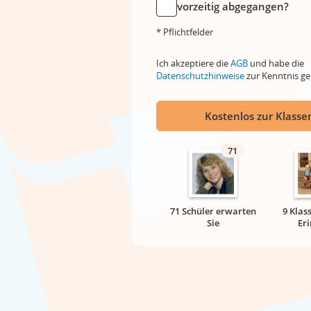
vorzeitig abgegangen?
* Pflichtfelder
Ich akzeptiere die
AGB
und habe die
Datenschutzhinweise
zur Kenntnis 
Kostenlos zur Klassen
71
71 Schüler erwarten
9 Klas
Sie
Er