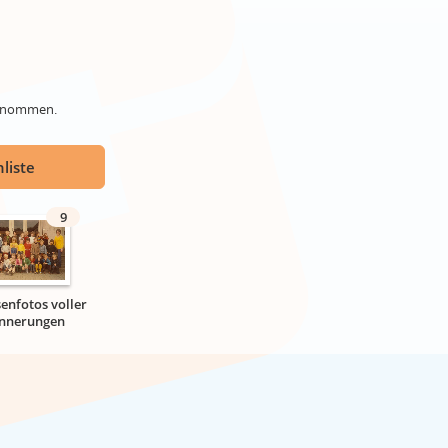
genommen.
liste
9
senfotos voller
innerungen