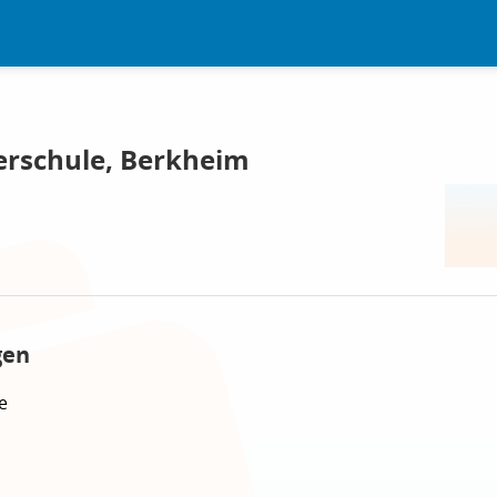
derschule, Berkheim
gen
e