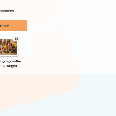
genommen.
liste
15
hrgänge voller
innerungen