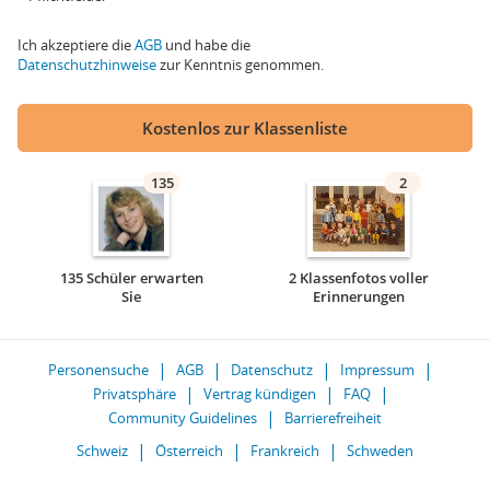
Ich akzeptiere die
AGB
und habe die
Datenschutzhinweise
zur Kenntnis genommen.
Kostenlos zur Klassenliste
135
2
135 Schüler erwarten
2 Klassenfotos voller
Sie
Erinnerungen
Personensuche
AGB
Datenschutz
Impressum
Privatsphäre
Vertrag kündigen
FAQ
Community Guidelines
Barrierefreiheit
Schweiz
Österreich
Frankreich
Schweden