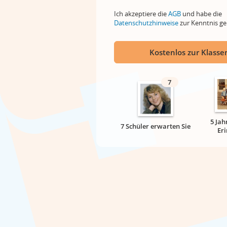
Ich akzeptiere die
AGB
und habe die
Datenschutzhinweise
zur Kenntnis 
Kostenlos zur Klassen
7
5 Jah
7 Schüler erwarten Sie
Er