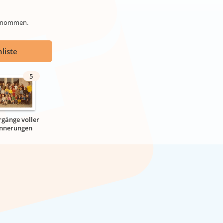
genommen.
liste
5
rgänge voller
innerungen