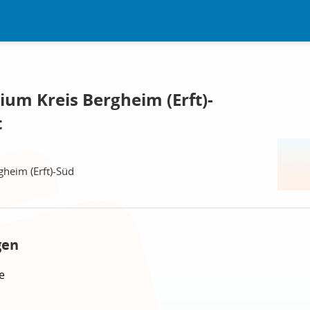
m Kreis Bergheim (Erft)-
t
heim (Erft)-Süd
gen
e