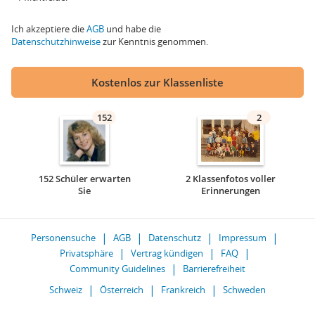
Ich akzeptiere die
AGB
und habe die
Datenschutzhinweise
zur Kenntnis genommen.
Kostenlos zur Klassenliste
152
2
152 Schüler erwarten
2 Klassenfotos voller
Sie
Erinnerungen
Personensuche
AGB
Datenschutz
Impressum
Privatsphäre
Vertrag kündigen
FAQ
Community Guidelines
Barrierefreiheit
Schweiz
Österreich
Frankreich
Schweden