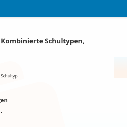
 Kombinierte Schultypen,
 Schultyp
gen
e