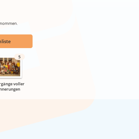
genommen.
liste
5
rgänge voller
innerungen