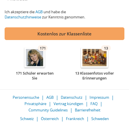
Ich akzeptiere die
AGB
und habe die
Datenschutzhinweise
zur Kenntnis genommen.
Kostenlos zur Klassenliste
171
13
171 Schüler erwarten
13 Klassenfotos voller
Sie
Erinnerungen
Personensuche
AGB
Datenschutz
Impressum
Privatsphäre
Vertrag kündigen
FAQ
Community Guidelines
Barrierefreiheit
Schweiz
Österreich
Frankreich
Schweden