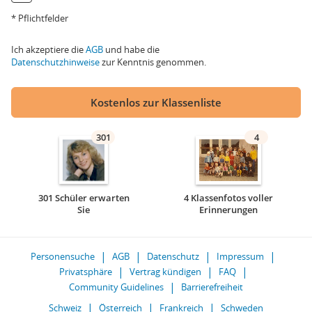
* Pflichtfelder
Ich akzeptiere die
AGB
und habe die
Datenschutzhinweise
zur Kenntnis genommen.
Kostenlos zur Klassenliste
301
4
301 Schüler erwarten
4 Klassenfotos voller
Sie
Erinnerungen
Personensuche
AGB
Datenschutz
Impressum
Privatsphäre
Vertrag kündigen
FAQ
Community Guidelines
Barrierefreiheit
Schweiz
Österreich
Frankreich
Schweden