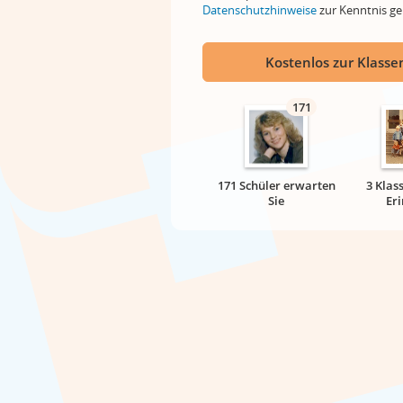
Datenschutzhinweise
zur Kenntnis 
Kostenlos zur Klassen
171
171 Schüler erwarten
3 Klas
Sie
Er