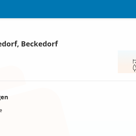
dorf, Beckedorf
gen
e