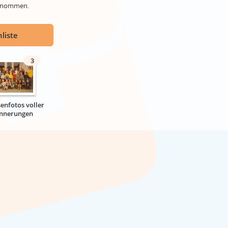
genommen.
liste
3
senfotos voller
innerungen