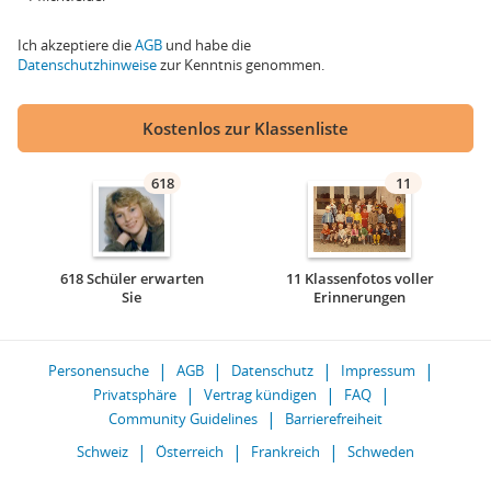
Ich akzeptiere die
AGB
und habe die
Datenschutzhinweise
zur Kenntnis genommen.
Kostenlos zur Klassenliste
618
11
618 Schüler erwarten
11 Klassenfotos voller
Sie
Erinnerungen
Personensuche
AGB
Datenschutz
Impressum
Privatsphäre
Vertrag kündigen
FAQ
Community Guidelines
Barrierefreiheit
Schweiz
Österreich
Frankreich
Schweden