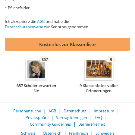
* Pflichtfelder
Ich akzeptiere die
AGB
und habe die
Datenschutzhinweise
zur Kenntnis genommen.
Kostenlos zur Klassenliste
857
9
857 Schüler erwarten
9 Klassenfotos voller
Sie
Erinnerungen
Personensuche
AGB
Datenschutz
Impressum
Privatsphäre
Vertrag kündigen
FAQ
Community Guidelines
Barrierefreiheit
Schweiz
Österreich
Frankreich
Schweden