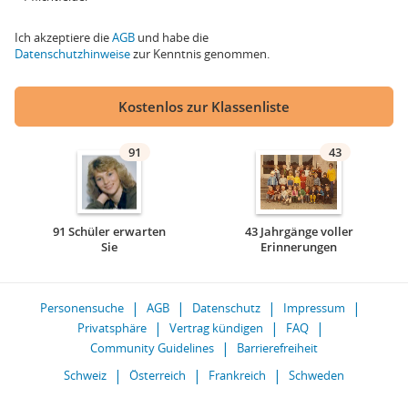
Ich akzeptiere die
AGB
und habe die
Datenschutzhinweise
zur Kenntnis genommen.
Kostenlos zur Klassenliste
91
43
91 Schüler erwarten
43 Jahrgänge voller
Sie
Erinnerungen
Personensuche
AGB
Datenschutz
Impressum
Privatsphäre
Vertrag kündigen
FAQ
Community Guidelines
Barrierefreiheit
Schweiz
Österreich
Frankreich
Schweden