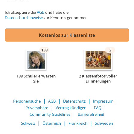
Ich akzeptiere die
AGB
und habe die
Datenschutzhinweise
zur Kenntnis genommen.
Kostenlos zur Klassenliste
138
2
138 Schüler erwarten
2 Klassenfotos voller
Sie
Erinnerungen
Personensuche
AGB
Datenschutz
Impressum
Privatsphäre
Vertrag kündigen
FAQ
Community Guidelines
Barrierefreiheit
Schweiz
Österreich
Frankreich
Schweden