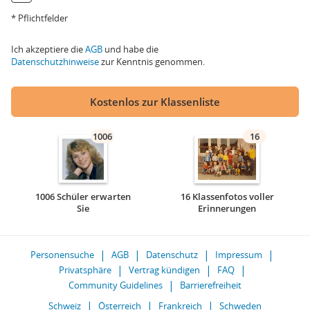
* Pflichtfelder
Ich akzeptiere die
AGB
und habe die
Datenschutzhinweise
zur Kenntnis genommen.
Kostenlos zur Klassenliste
1006
16
1006 Schüler erwarten
16 Klassenfotos voller
Sie
Erinnerungen
Personensuche
AGB
Datenschutz
Impressum
Privatsphäre
Vertrag kündigen
FAQ
Community Guidelines
Barrierefreiheit
Schweiz
Österreich
Frankreich
Schweden