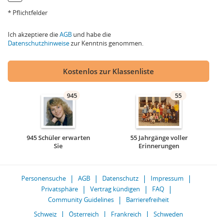
* Pflichtfelder
Ich akzeptiere die
AGB
und habe die
Datenschutzhinweise
zur Kenntnis genommen.
Kostenlos zur Klassenliste
945
55
945 Schüler erwarten
55 Jahrgänge voller
Sie
Erinnerungen
Personensuche
AGB
Datenschutz
Impressum
Privatsphäre
Vertrag kündigen
FAQ
Community Guidelines
Barrierefreiheit
Schweiz
Österreich
Frankreich
Schweden