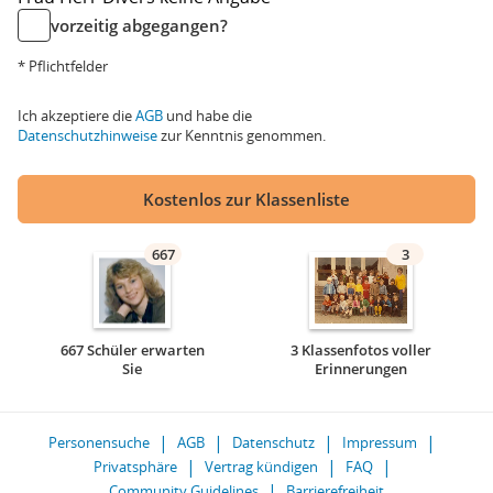
vorzeitig abgegangen?
* Pflichtfelder
Ich akzeptiere die
AGB
und habe die
Datenschutzhinweise
zur Kenntnis genommen.
Kostenlos zur Klassenliste
667
3
667 Schüler erwarten
3 Klassenfotos voller
Sie
Erinnerungen
Personensuche
AGB
Datenschutz
Impressum
Privatsphäre
Vertrag kündigen
FAQ
Community Guidelines
Barrierefreiheit