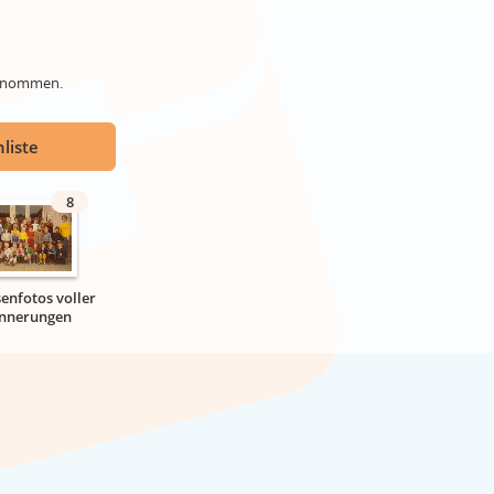
genommen.
liste
8
senfotos voller
innerungen