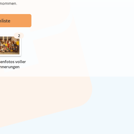
genommen.
liste
2
senfotos voller
innerungen