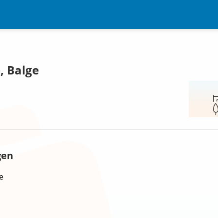
, Balge
gen
e