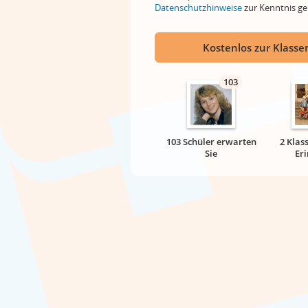
Datenschutzhinweise
zur Kenntnis 
Kostenlos zur Klassen
103
103 Schüler erwarten
2 Klas
Sie
Er