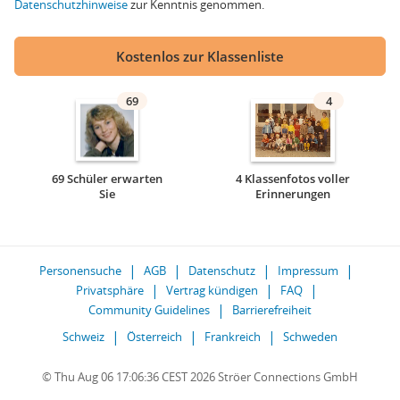
Datenschutzhinweise
zur Kenntnis genommen.
Kostenlos zur Klassenliste
69
4
69 Schüler erwarten
4 Klassenfotos voller
Sie
Erinnerungen
Personensuche
AGB
Datenschutz
Impressum
Privatsphäre
Vertrag kündigen
FAQ
Community Guidelines
Barrierefreiheit
Schweiz
Österreich
Frankreich
Schweden
© Thu Aug 06 17:06:36 CEST 2026 Ströer Connections GmbH