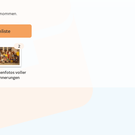
genommen.
liste
2
senfotos voller
innerungen