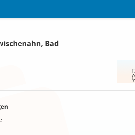
wischenahn, Bad
gen
e