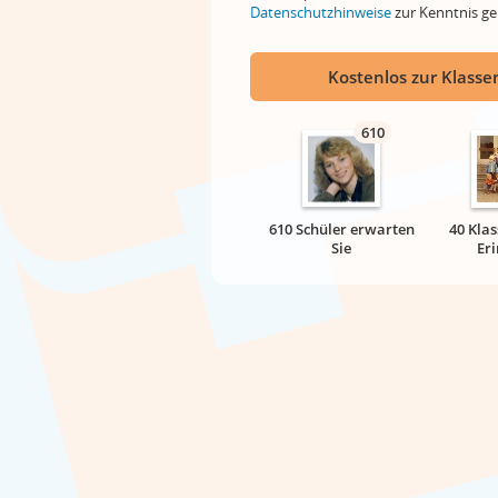
Datenschutzhinweise
zur Kenntnis 
Kostenlos zur Klassen
610
610 Schüler erwarten
40 Klas
Sie
Er