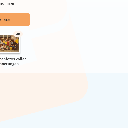
genommen.
liste
40
senfotos voller
innerungen