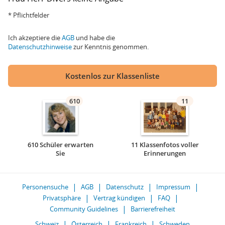
* Pflichtfelder
Ich akzeptiere die
AGB
und habe die
Datenschutzhinweise
zur Kenntnis genommen.
Kostenlos zur Klassenliste
610
11
610 Schüler erwarten
11 Klassenfotos voller
Sie
Erinnerungen
Personensuche
AGB
Datenschutz
Impressum
Privatsphäre
Vertrag kündigen
FAQ
Community Guidelines
Barrierefreiheit
Schweiz
Österreich
Frankreich
Schweden