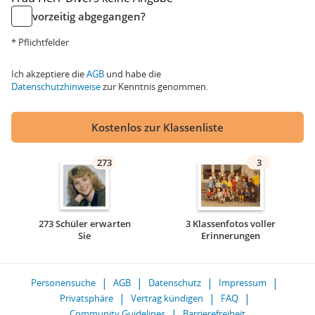
vorzeitig abgegangen?
* Pflichtfelder
Ich akzeptiere die
AGB
und habe die
Datenschutzhinweise
zur Kenntnis genommen.
Kostenlos zur Klassenliste
273
3
273 Schüler erwarten
3 Klassenfotos voller
Sie
Erinnerungen
Personensuche
AGB
Datenschutz
Impressum
Privatsphäre
Vertrag kündigen
FAQ
Community Guidelines
Barrierefreiheit