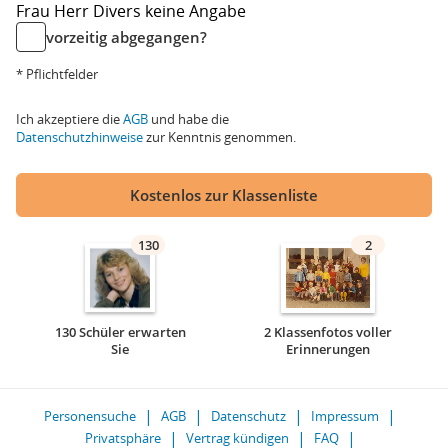
Frau
Herr
Divers
keine Angabe
vorzeitig abgegangen?
* Pflichtfelder
Ich akzeptiere die
AGB
und habe die
Datenschutzhinweise
zur Kenntnis genommen.
Kostenlos zur Klassenliste
130
2
130 Schüler erwarten
2 Klassenfotos voller
Sie
Erinnerungen
Personensuche
AGB
Datenschutz
Impressum
Privatsphäre
Vertrag kündigen
FAQ