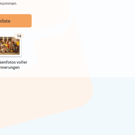
genommen.
liste
14
senfotos voller
innerungen