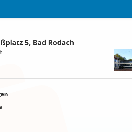
oßplatz 5, Bad Rodach
ch
gen
e