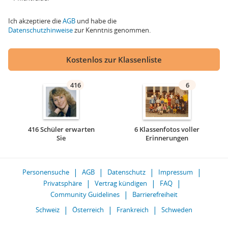
Ich akzeptiere die
AGB
und habe die
Datenschutzhinweise
zur Kenntnis genommen.
Kostenlos zur Klassenliste
416
6
416 Schüler erwarten
6 Klassenfotos voller
Sie
Erinnerungen
Personensuche
AGB
Datenschutz
Impressum
Privatsphäre
Vertrag kündigen
FAQ
Community Guidelines
Barrierefreiheit
Schweiz
Österreich
Frankreich
Schweden