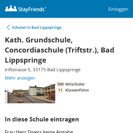
Einloggen
Schulen in Bad Lippspringe
Kath. Grundschule,
Concordiaschule (Triftstr.), Bad
Lippspringe
triftstrasse 5, 33175 Bad Lippspringe
Mehr anzeigen
509
Mitschüler
11
Klassenfotos
In diese Schule eintragen
Frau
Herr
Divers
keine Angabe