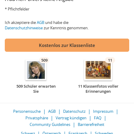
* Pflichtfelder
Ich akzeptiere die
AGB
und habe die
Datenschutzhinweise
zur Kenntnis genommen.
Kostenlos zur Klassenliste
509
11
509 Schüler erwarten
11 Klassenfotos voller
Sie
Erinnerungen
Personensuche
AGB
Datenschutz
Impressum
Privatsphäre
Vertrag kündigen
FAQ
Community Guidelines
Barrierefreiheit
Schweiz
Österreich
Frankreich
Schweden